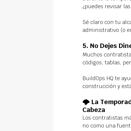
¿puedes revisar las
Sé claro con tu alc
administrativo (o 
5. 
No Dejes Di
Muchos contratista
códigos, tablas, per
BuildOps HQ te ayu
construcción y est
🌩️ La Tempora
Cabeza
Los contratistas m
no como una fuente