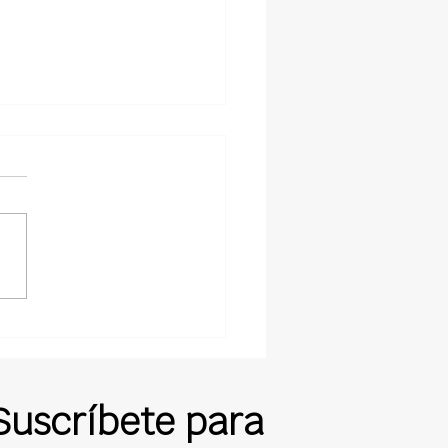
upuestos Que Cierran:
o Cotizaciones
das y Precisas Te
en Ganar Más Trabajos
Techado
Suscríbete para