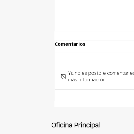
Comentarios
Ya no es posible comentar es
más información.
El Verdadero ROI del
Soporte Administrativo
para Empresas de
Techado: Tiempo, Dinero y
Tranquilidad
Oficina Principal