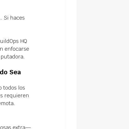
. Si haces 
BuildOps HQ 
n enfocarse 
mputadora.
do Sea 
 todos los 
os requieren 
emota.
cosas extra—