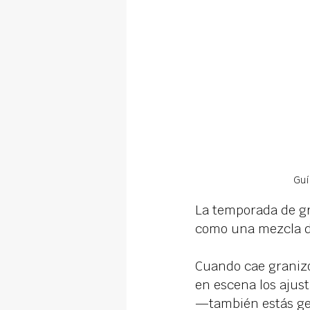
Guí
La temporada de gr
como una mezcla d
Cuando cae granizo
en escena los ajust
—también estás ges