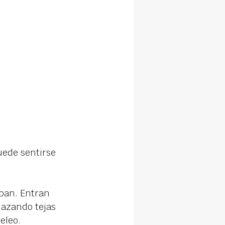
uede sentirse 
pan. Entran 
lazando tejas
eleo.