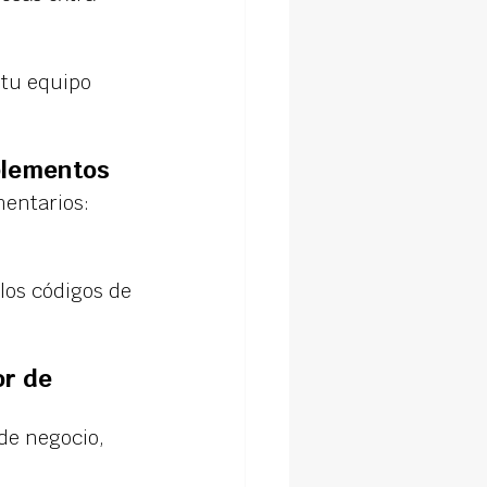
 tu equipo 
plementos
entarios: 
los códigos de 
r de 
de negocio, 