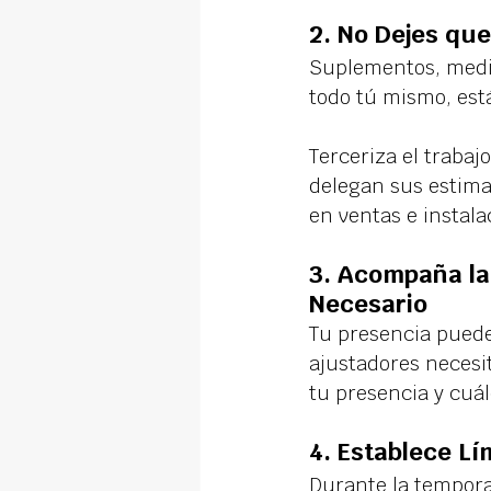
2. 
No Dejes que
Suplementos, medic
todo tú mismo, est
Terceriza el trabaj
delegan sus estim
en ventas e instal
3. 
Acompaña la
Necesario
Tu presencia puede
ajustadores necesit
tu presencia y cu
4. 
Establece Lí
Durante la tempora