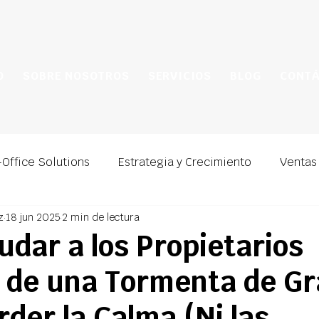
O
SOBRE NOSOTROS
SERVICIOS
BLOG
CONT
Office Solutions
Estrategia y Crecimiento
Ventas
z
18 jun 2025
2 min de lectura
dar a los Propietarios
 de una Tormenta de Gr
der la Calma (Ni las