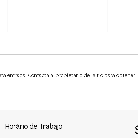
ta entrada. Contacta al propietario del sitio para obtener
Contabilidad para
Pres
Techadores: Simplifica tus
Cóm
Finanzas con BuildOps HQ
Rápi
Hac
de 
Horário de Trabajo