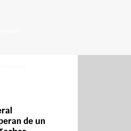
ÁCTANOS
 y Marketing
eral
peran de un