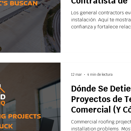
Contratista de
(Aunque Rara V
Los general contractors ev
instalación. Aquí te most
confianza y fortalece rela
12 mar
4 min de lectura
Dónde Se Detie
Proyectos de 
Comercial (Y C
Documentación 
Commercial roofing project
installation problems. Mos