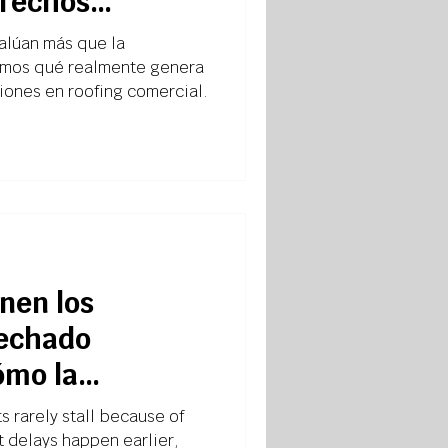
 Techos
ez lo Digan)
alúan más que la
ramos qué realmente genera
ciones en roofing comercial.
nen los
Techado
ómo la
lo Evita)
s rarely stall because of
t delays happen earlier,