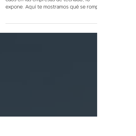
lo Soluciona)
La temporada de tormentas no crea el
caos en las empresas de techado, lo
expone. Aquí te mostramos qué se rompe
cuando el volumen aumenta y cómo la
infraestructura lo mantiene bajo control.