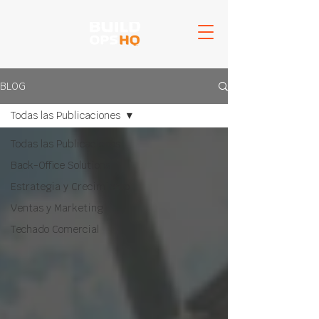
BLOG
Todas las Publicaciones
Todas las Publicaciones
Back-Office Solutions
Estrategia y Crecimiento
Ventas y Marketing
Techado Comercial