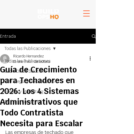
Entrada
Todas las Publicaciones
Ricardo Hernandez
Todas las Publicaciones
15 ene
3 min de lectura
Guía de Crecimiento
Back-Office Solutions
para Techadores en
Estrategia y Crecimiento
2026: Los 4 Sistemas
Ventas y Marketing
Administrativos que
Techado Comercial
Todo Contratista
Necesita para Escalar
Las empresas de techado que 